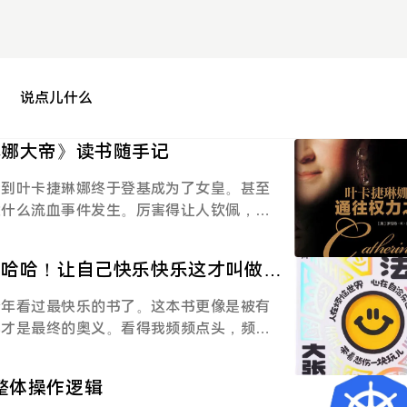
说点儿什么
琳娜大帝》读书随手记
看到叶卡捷琳娜终于登基成为了女皇。甚至
没什么流血事件发生。厉害得让人钦佩，有
彼得，这本书读到现在，我发现我对彼得的
心眼到什么程度，但实实在在是个蠢蛋，也很
哈哈哈！让自己快乐快乐这才叫做意
亡，眷恋故国，但是迫于无奈被姨母接回俄
性格、外貌都没有什么优势，用尽全力拒绝
今年看过最快乐的书了。这本书更像是被有
卑更是上升到极点，故而失去了叶卡捷琳娜
心才是最终的奥义。看得我频频点头，频频
但是却对身边最强的人视而不见。而蠢蛋在
的是非常浪漫的一个人，比如 我看到下面
无法生存。痛恨姨母给他带来了现在的这一
者说，水以为自己越不过沙漠，风跟水说，
有一种演都不演的疯癫，招来了更多的怨
载整体操作逻辑
，然后变成云。我再帮你吹过沙漠，你又化
 “我稍稍能理解但完全不认同” 的感觉。