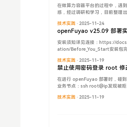
成雨，雨下下来，你就又变成了
在做算力容器平台的过程中，遇
我觉得这就是他跟叶卡捷琳娜最
浪漫了，真的，太浪漫了！都会
惑，经过调研和学习，目前整理出关于
原因。叶卡捷琳娜没有他那么 “
问题，问题或许根本不存在。大
tefulSet、DaemonSet、J
己积攒势能。这也给叶卡捷琳娜
不要有太高期待，因为期待本身
技术实践
· 2025-11-24
以便自己理解进行定义设计：工作
捷琳娜，她的前半生（成为女皇
太想写那种非常非常 绞尽脑汁的
openFuyao v25.09 部署
eferencesclaude sonnet 4.5
下子就 “哇塞！”出来的话吧，
安装须知详见连接：https://docs.open
在，才这么有趣。这句话我还是
ation/Before_You_Start安装包
了你已经在关心下一件事了。这
cs/Cluster_API_Installation/Ins
入和思考的懒惰。是这样呀，还
技术实践
· 2025-11-19
环境准备本次实践使用虚拟机作为节
上擦肩而过的万事万物特别喜欢
禁止使用密码登录 root 
512GiB 的虚拟机 vm-1318 depl
家
22业务集群节点创建一个 8c16g 51
在进行 openFuyao 部署时
系统DCHPv4 10.17.36.5
业务节点：ssh root@ip发现被
E 工具curl -sfL https://openfu
可以：使用普通账号登录节点后，从普通
m/openFuyao/bkeadm/releases
技术实践
· 2025-11-19
刻新机器上没有 vim ，执行安装 vim：a
可能会
d_config 配置情况：vim /etc/s
ootLogin prohibit-passw
sword 禁止使用密码登录 root
行集群配置时，业务机器登录用户名目