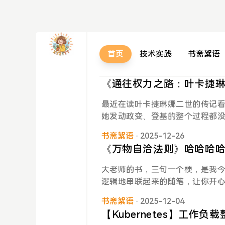
首页
技术实践
书斋絮语
《通往权力之路：叶卡捷
最近在读叶卡捷琳娜二世的传记
她发动政变、登基的整个过程都
些感想所以在此记录一下。先说
书斋絮语
· 2025-12-26
评价一直都是 “蠢”。他没有坏
《万物自洽法则》哈哈哈
悲哀。他是不幸的，年幼父母双
义
国做沙皇继承人。无论是心智、
大老师的书，三句一个梗，是我
俄国的一切，一场天花使他的自
逻辑地串联起来的随笔，让你开
这样一位好友。彼得一生慕强，
认同。并且再一次确认，大老师真
政治场中往往比坏人更恐怖，更
书斋絮语
· 2025-12-04
这段时，整个感觉被击中了：智
切，所以在伊丽莎白过世之后，
【Kubernetes】工作负
你不只是水，你还能变成水蒸气
言。我在看到这一段的时候，有一种