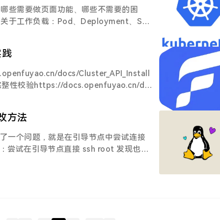
水。其实沙漠对你来说，根本就不存在。太
到哪些需要做页面功能、哪些不需要的困
大的不同，也是他们走向完全不一样结局的
过去的，没有什么是过不去的。换个角度看
工作负载：Pod、Deployment、Sta
顺利”，所以她更沉得住气，更懂得如何给自
老师说也没想着要教会大家什么，对这本书
ob、CronJob 的逻辑关系如下，在此进行梳理，
提供了非常好的天时地利人和。再说回叶卡
就是一种可大可小的自虐。所以我好像也不
负载整体操作逻辑核心逻辑树形图流程图R
之前）照比伊丽莎白和彼得都是非常不顺
深刻文字，就再罗列一些我看到的当下，一
实践
然后想到哪，就写点一二三。世界因我们的存
fuyao.cn/docs/Cluster_API_Install
挺有感悟的：如果做一件事只求快，就代表
完整性校验https://docs.openfuyao.cn/do
种行为上的求快，恰恰在掩饰着自己不愿投
tallation_Package_Integrity_Verification
是要专注于眼下，慢就是稳，稳就是快。爱
点进行部署配置引导节点创建一个 4c8g
下面这句话：去哪儿都是出发，坐下即是回
修改方法
oyment并安装系统DHCPv4 10.17.36.49/
2GiB 的虚拟机 vm-1319 master并安装
，碰到了一个问题，就是在引导节点中尝试连接
0/22安装准备在引导节点上，下载并自动化安装 BK
拒：尝试在引导节点直接 ssh root 发现也不
yao.obs.cn-north-4.myhuaweicloud.co
账号切换到 root：sudo su -注：此
/download/v25.09/download.sh | bash
pt update apt install vim查看 ssh
sh/sshd_config查找 Root发现：#PermitR
ord# 开头被注释掉，意味着未启用prohibit-pas
，但是允许密钥登录因为目前 openFuyao 进
前仅支持 root 用户所以需要允许 roo