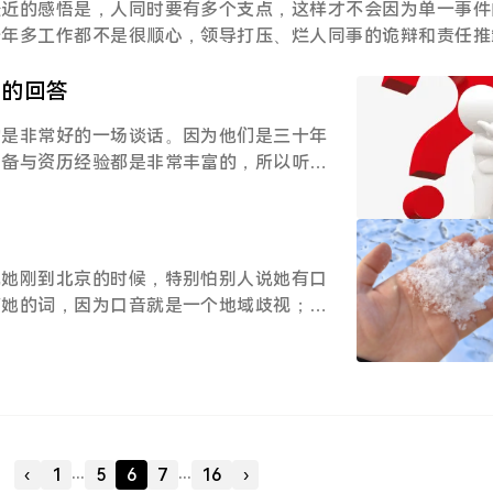
重建命令：sudo nerdctl exec -i
最近的感悟是，人同时要有多个支点，这样才不会因为单一事件
括一个新的产品的从 0 到 1，虽然现在还在
一年多工作都不是很顺心，领导打压、烂人同事的诡辩和责任推
司全体销售、售前的产品培训。有被更多的
天也是，明明我只是一个连项目都不允许对接、不允许过问管理
的发布、开发新的产品资料，也推进了很多
来的项目问负责项目售前的同事，这个项目价格是否跟他沟通过
蠢的回答
我总体上觉得自己还是做了很多事情，取得
意外地一上午不回消息，好不容易回消息了说不知道。我说：那
体满意。希望自己能继续加油。但是我的工
的是非常好的一场谈话。因为他们是三十年
卡在这里。回我说 没主动找他的，他不能沟通。我也没招了
可与否定，一些同事的刁难与不尊重，不断
储备与资历经验都是非常丰富的，所以听他
哐输出好多话，又是硬件配置不可以、又是这个你对接过吗、那
好像现在陷入了一种巨大的停滞期，在一直
钟就会有金句爆出。我没有看过《锵锵三人
说话，直挺挺地质问你的话，但是这些我都不被允许知道呀，而
应了，没有刚开始那么愤愤不平、那么激烈
对窦文涛有了一些探索的兴趣，我觉得这个
才知道他们的合理还是不合理。所以挺让人难受的，不过还是压
。不过还是需要继续修炼，要走的路还很
下。目前鲁豫和窦文涛的对谈看到一半，中
一下，看看他给您回个电话吧。中午吃饭的时候也一直憋着气，
几岁碰到这些
部分让我有比较大的感触。所以写下了这篇
休时间在外面兜圈儿消解自己的情绪，觉得挺委屈的，在这里干
说她刚到北京的时候，特别怕别人说她有口
豫说，她在采访前习惯性地做非常多准备，
啊，
痛她的词，因为口音就是一个地域歧视；她
年间的一些采访画面，被不断剪辑和鬼畜之
之后哥哥姐姐们会说“你捋直了舌头说话”，
做更多更多的准备，好让自己不给观众留下
舌头；她说：故乡是你离开之后就再也回不
问出不那么的问题。窦文涛也是一个会在访
音也有一段时间是让我需要打起精神要克服
人。在准备的仔细和范围上两位可以说不相
龙江其实东北味照比辽宁还是少一些的，但
说，他有了自己新的想法。我们要有更广阔
妈我奶都是老师，我爷甚至也当过一段时间
他的小学老师曾经说过的：没有愚蠢的问
还算标准，我在我家普通话甚至是最标准。
...
...
‹
1
5
6
7
16
›
是站在一个提问者的角度，以他三十几年的
显。所以我大学刚到南方的时候，我也经常