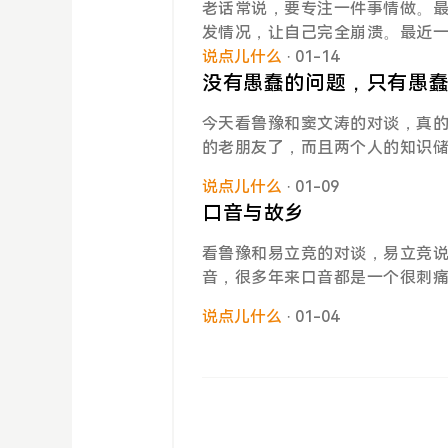
常：删掉两个异常容器再重新创建：删除再
老话常说，要专注一件事情做。
个产品做完了 16 个迭代开发，包
t kub
发情况，让自己完全崩溃。最近
测试中；做了两场大型的面向公
让我心里其实特别特别难受。今
说点儿什么
· 01-14
人广泛认识与认可。还有新产品
要批项目价格的人，拿着报价过
没有愚蠢的问题，只有愚
曾经不太可能的事情变为真实。
是否可以把报价批了。当然不出
了一些成果的。对自己的工作总
今天看鲁豫和窦文涛的对谈，真
边要跟对方沟通一下吗，现在流程
作体感是很憋屈的，领导的不认
的老朋友了，而且两个人的知识
就只能卡在这里吗？他对我哐哐
努力但永远争取不到的权益。我
们的对话非常愉快，好像隔几分
对接过吗。语气就是那种不好好
被边缘化。不过好在已经逐渐适
说点儿什么
· 01-09
行》，但是通过这场对谈，让我
常情况项目也是得大家一起讨论
了，因为在逐渐修炼自己的心态
口音与故乡
人真的好有趣，之后准备去看一
跟他吵的情绪，说我跟销售联系
长。我反复告诉自己，我在二十
间关于【没有愚蠢的问题】这一
受，也吃不太下，胃堵堵的。午
看鲁豫和易立竞的对谈，易立竞
内容。话题开篇话题的由头是鲁
的很没劲。但是得好好纾解自己
音，很多年来口音都是一个很刺
可能也是一种 PTSD，因为早
说她当时就苦练北京话，但是回家
后，她会想要在每次采访前都能
说点儿什么
· 01-04
但是回北京之后，别人又说她大
可以被误解的余地，不希望自己
去的地方。好有同感啊，因为口
谈开始前，做非常非常多准备的
的一个事情。我是黑龙江人，黑
上下。但是对于现在的窦文涛来
是肯定不能说没有东北味儿。我
的审美能力他讲了一个故事，是
老师。所以我家的普通话其实也
题，只有愚蠢的回答。这句话他
可是东北话真的有一点点就很明