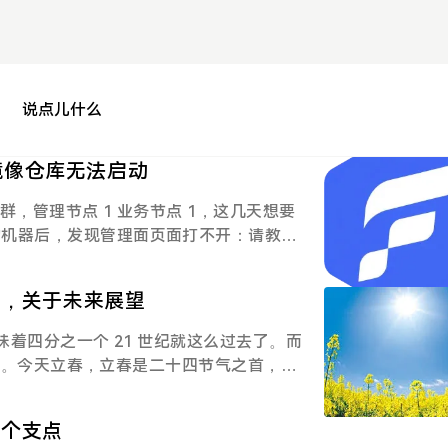
说点儿什么
 本地镜像仓库无法启动
 集群，管理节点 1 业务节点 1，这几天想要
的机器后，发现管理面页面打不开：请教了
d 是否正常：sudo kubectl get p
没起来：本地镜像仓库无法启动发现是本地镜像
结，关于未来展望
该仓库的容器无法启动。大佬解释了这可能
问题，部署后会移除 registry ca 证书，导致重
味着四分之一个 21 世纪就这么过去了。而
而导致管理面集群重启后无法获取镜像。执行以下
/12。今天立春，立春是二十四节气之首，寓
mage_registry && sudo bash generate
万物复苏、重获生机。虽然广州的冬天没有
次查看集群 pod，执行以下命令：sudo nerdctl
依然期待拥抱春天。所以就这么开始我的年
ubectl get pod -A查看发现输出有两个容器异
多个支点
刚好在写年终绩效，发现自己一年主导了 5