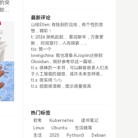
的突
卸，
，但
最新评论
、我
山佳Ellen: 有独到的见地，有个性的思
想，精彩！
您这
t: 2026 扬帆起航， 喜迎新年，万象更
问那
新， 时间旅行，人间探索，...
个你
tls: 赞一个
且正
lovingchina: 我也准备从Joplin迁移到
住了
Obsidian，刚好参考你这一篇哈...
tl.s: 很棒的一本书，可以解答很多人们关
特难
于人工智能的疑惑。或许未来怎样谁...
得真
tl.s: 很实用 🦆🦆
tl.s: 绘图很清晰，图示质量很高
热门标签
软考
Kubernetes
读书笔记
Linux
Ubuntu
生活随笔
生活
2025
Python3
Debian