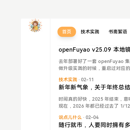
首页
技术实践
书斋絮语
openFuyao v25.09
去年部署好了一套 openFuyao
做升级实践的时候，重启过对应
大佬之后，初步诊断尝试查看管理面的 po
技术实践
· 02-11
od -A通过输出发现管理集群
新年新气象，关于年终总
仓库无法启动，导致集群内依赖
是 openFuyao v2509 的已知
时间真的好快，2025 年结束，意
启后 registry 起不来，进
现在，2026 年都已经过去了 1
命令：cd /etc/docker/bocloud_i
意着寒冬的结束与春季的开始，
-registry-certs.sh输出：再
说点儿什么
· 02-04
北方冬天那么凛冽寒冷，但我也
exec -it kubernetes -- k
随行就市，人要同时拥有
度总结吧。首先说说工作吧前两天