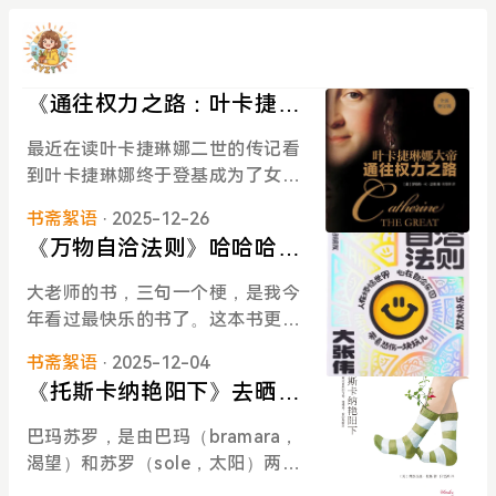
《通往权力之路：叶卡捷琳
娜大帝》读书随手记
最近在读叶卡捷琳娜二世的传记看
到叶卡捷琳娜终于登基成为了女
皇。甚至她发动政变、登基的整个
书斋絮语
· 2025-12-26
过程都没什么流血事件发生。厉害
《万物自洽法则》哈哈哈哈
得让人钦佩，有些感想所以在此记
哈哈！让自己快乐快乐这才
录一下。先说彼得，这本书读到现
大老师的书，三句一个梗，是我今
叫做意义
在，我发现我对彼得的评价一直都
年看过最快乐的书了。这本书更像
是 “蠢”。他没有坏心眼到什么程
是被有逻辑地串联起来的随笔，让
度，但实实在在是个蠢蛋，也很悲
书斋絮语
· 2025-12-04
你开心才是最终的奥义。看得我频
哀。他是不幸的，年幼父母双亡，
《托斯卡纳艳阳下》去晒太
频点头，频频认同。并且再一次确
眷恋故国，但是迫于无奈被姨母接
阳，给心灵好好放个假
认，大老师真的是非常浪漫的一个
巴玛苏罗，是由巴玛（bramara，
回俄国做沙皇继承人。无论是心
人，比如 我看到下面这段时，整个
渴望）和苏罗（sole，太阳）两个
智、性格、外貌都没有什么优势，
感觉被击中了：智者说，水以为自
词构成：渴望阳光。当我拿起这本
用尽全力拒绝俄国的一切，一场天