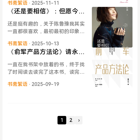
己越不过沙漠，风跟水说，你不只
书斋絮语
· 2025-11-11
书，刚开篇就看到这句话的时候，
花使他的自卑更是上升到极点，故
是水，你还能变成水蒸气，然后变
《还是要相信》：但愿今
我决定好好地感受一下这本书。我
而失去了叶卡捷琳娜这样一位好
成云。我再帮你吹过沙漠，你又化
晚、今后风平浪静，而我从
还没有买房，但是在规划中。我也
友。彼得一生慕强，但是却对身边
还是挺有趣的，关于陈鲁豫我其实
成雨，雨下下来，你就又变成了
容淡定，宠辱不惊
没有本书作者如此有钱，但是看她
最强的人视而不见。而蠢蛋在政治
一直都很喜欢，最初最初的印象也
水。其实沙漠对你来说，根本就不
和爱人一起修缮这样一幢老别墅，
场中往往比坏人更恐怖，更无法生
很奇妙。我曾经尝试去找过我小时
存在。太浪漫了，真的，太浪漫
让人非常地能感受到他们发自内心
书斋絮语
· 2025-10-13
存。痛恨姨母给他带来了现在的这
候在某个杂志上读过的一篇文章，
了！都会过去的，没有什么是过不
的快乐。现在的生活真的太疲惫
《俞军产品方法论》请永远
一切，所以在伊丽莎白过世之后，
但是始终没找到，已经不确定是不
去的。换个角度看问题，问题或许
了，日复一日要来上的班，工作中
有一种演都不演的疯癫，招来了更
抱有一颗积极的产品心
是我幻想出来的了。文章大致意思
根本不存在。大老师说也没想着要
一直在我书架中放着的书，终于找
间要处理非常多问题，这中间还要
多的怨言。我在看到这一段的时
是讲 鲁豫在上学的时候，每次老师
教会大家什么，对这本书不要有太
了时间读去读完了这本书。读完之
伴随特别多的情绪压力、承载上级
候，有一种 “我稍稍能理解但完全不
一个接一个地考背诵课文或单词，
高期待，因为期待本身就是一种可
后，我强迫自己必须要写下些什
非人哉的焦虑、被把你当成竞争者
认同” 的感觉。我觉得这就是他跟叶
她有的时候没来得及背好，她会数
书斋絮语
· 2025-09-19
大可小的自虐。所以我好像也不太
么。看完的感觉有点复杂，首先是
的同事挖坑阴阳等等等，但是当我
卡捷琳娜最大的不同，也是他们走
好自己是第几个，大致评估会考到
想写那种非常非常 绞尽脑汁的深刻
在读的过程中，我划线了非常多的
翻开此书时，好像刚刚说到的一切
向完全不一样结局的原因。叶卡捷
自己哪段，然后开始巩固，每次都
文字，就再罗列一些我看到的当
笔记，我觉得是好的观点好的方
都不复存在，作者真的很有魅力，
琳娜没有他那么 “顺利”，所以她更
非常完美过关。《还是要相信》是
下，一下子就 “哇塞！”出来的话
法。尤其是在产品交易相关内容
我可以尽情跟随她的文字，体会到
沉得住气，更懂得如何给自己积攒
一本很有趣，很轻松的书，但我觉
吧，然后想到哪，就写点一二三。
中。但是另一方面，我代入比较少
她每一个字背后的、他们真实体验
势能。这也给叶卡捷琳娜提供了非
1
2
›
得也还挺深刻的。因为它记录了点
世界因我们的存在，才这么有趣。
的原因是，从职业生涯开始，我就
着的阳光与享受。特别好玩儿，她
常好的天时地利人和。再说回叶卡
滴，也书写了一些深刻。是鲁豫在
这句话我还是挺有感悟的：如果做
是个 toB 的产品经理，我甚至都不
和埃迪买完房子就写道：根据中国
捷琳娜，她的前半生（成为女皇之
经历很多事情，在这个时间写下来
一件事只求快，就代表了你已经在
是一个互联网产品经理。所以很多