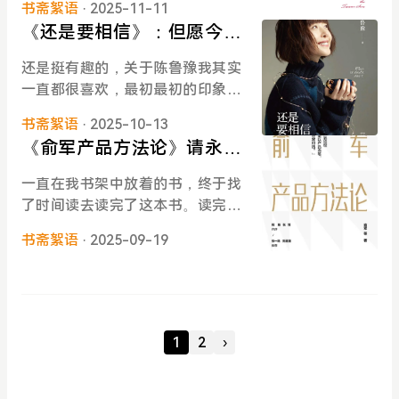
己越不过沙漠，风跟水说，你不只
书斋絮语
· 2025-11-11
书，刚开篇就看到这句话的时候，
花使他的自卑更是上升到极点，故
是水，你还能变成水蒸气，然后变
《还是要相信》：但愿今
我决定好好地感受一下这本书。我
而失去了叶卡捷琳娜这样一位好
成云。我再帮你吹过沙漠，你又化
晚、今后风平浪静，而我从
还没有买房，但是在规划中。我也
友。彼得一生慕强，但是却对身边
还是挺有趣的，关于陈鲁豫我其实
成雨，雨下下来，你就又变成了
容淡定，宠辱不惊
没有本书作者如此有钱，但是看她
最强的人视而不见。而蠢蛋在政治
一直都很喜欢，最初最初的印象也
水。其实沙漠对你来说，根本就不
和爱人一起修缮这样一幢老别墅，
场中往往比坏人更恐怖，更无法生
很奇妙。我曾经尝试去找过我小时
存在。太浪漫了，真的，太浪漫
让人非常地能感受到他们发自内心
书斋絮语
· 2025-10-13
存。痛恨姨母给他带来了现在的这
候在某个杂志上读过的一篇文章，
了！都会过去的，没有什么是过不
的快乐。现在的生活真的太疲惫
《俞军产品方法论》请永远
一切，所以在伊丽莎白过世之后，
但是始终没找到，已经不确定是不
去的。换个角度看问题，问题或许
了，日复一日要来上的班，工作中
有一种演都不演的疯癫，招来了更
抱有一颗积极的产品心
是我幻想出来的了。文章大致意思
根本不存在。大老师说也没想着要
一直在我书架中放着的书，终于找
间要处理非常多问题，这中间还要
多的怨言。我在看到这一段的时
是讲 鲁豫在上学的时候，每次老师
教会大家什么，对这本书不要有太
了时间读去读完了这本书。读完之
伴随特别多的情绪压力、承载上级
候，有一种 “我稍稍能理解但完全不
一个接一个地考背诵课文或单词，
高期待，因为期待本身就是一种可
后，我强迫自己必须要写下些什
非人哉的焦虑、被把你当成竞争者
认同” 的感觉。我觉得这就是他跟叶
她有的时候没来得及背好，她会数
书斋絮语
· 2025-09-19
大可小的自虐。所以我好像也不太
么。看完的感觉有点复杂，首先是
的同事挖坑阴阳等等等，但是当我
卡捷琳娜最大的不同，也是他们走
好自己是第几个，大致评估会考到
想写那种非常非常 绞尽脑汁的深刻
在读的过程中，我划线了非常多的
翻开此书时，好像刚刚说到的一切
向完全不一样结局的原因。叶卡捷
自己哪段，然后开始巩固，每次都
文字，就再罗列一些我看到的当
笔记，我觉得是好的观点好的方
都不复存在，作者真的很有魅力，
琳娜没有他那么 “顺利”，所以她更
非常完美过关。《还是要相信》是
下，一下子就 “哇塞！”出来的话
法。尤其是在产品交易相关内容
我可以尽情跟随她的文字，体会到
沉得住气，更懂得如何给自己积攒
一本很有趣，很轻松的书，但我觉
吧，然后想到哪，就写点一二三。
中。但是另一方面，我代入比较少
她每一个字背后的、他们真实体验
势能。这也给叶卡捷琳娜提供了非
1
2
›
得也还挺深刻的。因为它记录了点
世界因我们的存在，才这么有趣。
的原因是，从职业生涯开始，我就
着的阳光与享受。特别好玩儿，她
常好的天时地利人和。再说回叶卡
滴，也书写了一些深刻。是鲁豫在
这句话我还是挺有感悟的：如果做
是个 toB 的产品经理，我甚至都不
和埃迪买完房子就写道：根据中国
捷琳娜，她的前半生（成为女皇之
经历很多事情，在这个时间写下来
一件事只求快，就代表了你已经在
是一个互联网产品经理。所以很多