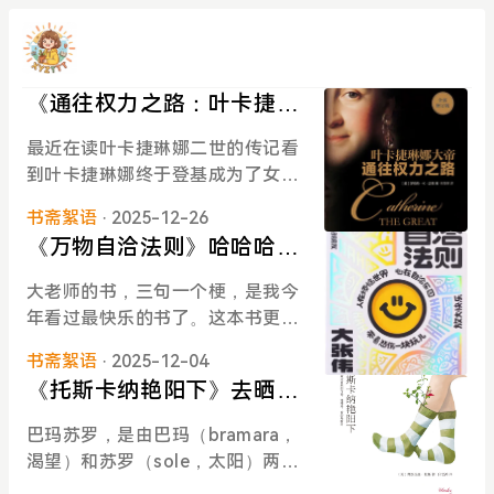
《通往权力之路：叶卡捷琳
娜大帝》读书随手记
最近在读叶卡捷琳娜二世的传记看
到叶卡捷琳娜终于登基成为了女
皇。甚至她发动政变、登基的整个
书斋絮语
· 2025-12-26
过程都没什么流血事件发生。厉害
《万物自洽法则》哈哈哈哈
得让人钦佩，有些感想所以在此记
哈哈！让自己快乐快乐这才
录一下。先说彼得，这本书读到现
大老师的书，三句一个梗，是我今
叫做意义
在，我发现我对彼得的评价一直都
年看过最快乐的书了。这本书更像
是 “蠢”。他没有坏心眼到什么程
是被有逻辑地串联起来的随笔，让
度，但实实在在是个蠢蛋，也很悲
书斋絮语
· 2025-12-04
你开心才是最终的奥义。看得我频
哀。他是不幸的，年幼父母双亡，
《托斯卡纳艳阳下》去晒太
频点头，频频认同。并且再一次确
眷恋故国，但是迫于无奈被姨母接
阳，给心灵好好放个假
认，大老师真的是非常浪漫的一个
巴玛苏罗，是由巴玛（bramara，
回俄国做沙皇继承人。无论是心
人，比如 我看到下面这段时，整个
渴望）和苏罗（sole，太阳）两个
智、性格、外貌都没有什么优势，
感觉被击中了：智者说，水以为自
词构成：渴望阳光。当我拿起这本
用尽全力拒绝俄国的一切，一场天