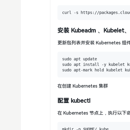
安装 Kubeadm 、Kubelet、K
更新包列表并安装 Kubernetes 组
sudo apt update

sudo apt install -y kubelet k
在创建 Kubernetes 集群
配置 kubectl
在 Kubernetes 节点上，执行以
mkdir -p $HOME/.kube
