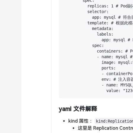
        spec:

          replicas: 1 # Po
          selector:

            app: mysql # 
          template: # 根
            metadata:

              labels:

                app: mysq
            spec:

              containers: 
              - name: mysql
                image: mysq
                ports:

                - contain
                env: # 注
                - name: MYSQL
yaml 文件解释
kind 属性：
kind:Replicatio
这里是 Replication Con