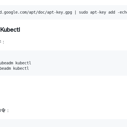
ubectl
件：
ubeadm kubectl

下命令：