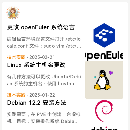
更改 openEuler 系统语言从
中文到英文
编辑语言环境配置文件打开 /etc/lo
cale.conf 文件：sudo vim /etc/lo
cale.conf更改语言配置将文件中的
技术实践
· 2025-02-21
内容更改为以下内容，设置为英
Linux 系统主机名更改
文：LANG=en_US.UTF-8并保存
配置文件更改语言环境sudo locale
有几种方法可以更改 Ubuntu/Debi
ctl set-locale LANG=en_US.UTF
an 系统的主机名：使用 hostname
-8重启系统sudo rebootReferenc
ctl 命令（推荐）# 查看当前主机名
esclaude 3.5 sonnet
技术实践
· 2025-01-22
hostnamectl # 设置新主机名 sud
Debian 12.2 安装方法
o hostnamectl set-hostname ne
w-hostname手动修改相关文件编
实践需要，在 PVE 中创建一台虚拟
辑 /etc/hostname 文件：sudo vi
机，目标：安装操作系统 Debian-
/etc/hostname直接写入新的主机
12.2.02server，需要 4c8g 资源。