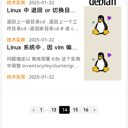
名编辑 /etc/hosts 文件：sudo vi /
技术实践
· 2025-01-22
虚拟机创建完成后，启动，并进入
etc/hosts找到对应的行，修改主机
Linux 中 退回 or 切换目录
控制台。进入系统安装界面选择 Gr
名：127.0.0.1 localhost 127.0.1.1
的常用命令
eaphical install语言选择选择系统
返回上一级目录cd ..返回上一个工
new-hostname使用 hostname 命
使用语言：English选择地区选择地
作目录cd -返回家目录cd # 或 cd
令（临时修改，重启后失效）sudo
区：Hong Kong键盘模式选择键盘
~返回指定用户的家目录cd ~usern
hostname new-hostname修改完
模式：American English系统加载
技术实践
· 2025-01-22
ame返回根目录cd /查看当前目录
成后，重启系统使更改生效sudo re
和扫描中计算机命名可以自定义设
Linux 系统中，因 vim 编辑
的完整路径pwd返回多级目录cd
boot验证更改# 方法1 hostname
置域名为计算机设置域名：不填
器意外关闭或系统崩溃造成
../.. # 返回上两级目录 cd ../directo
# 方法2 hostnamectl # 方法3 cat
问题描述以 离线部署 K8s 这个实践
写，直接【Continue】设置 root
的交换文件问题
ry # 返回上一级后进入指定目录使
/etc/hostname注意事项主机名最
中调整 inventory/mycluster/grou
密码为计算机超级管理员 root 设置
用绝对路径返回cd /path/to/direct
好只包含字母、数字和连字符(-)更
p_vars/all/offline.yml 内容为例，
密码：设置普通用户为计算机设置
ory提示使用 tab 键可以自动补全
技术实践
· 2025-01-22
改主机名后，确保更新所有相关配
在编辑后的操作（不记得如何操作
一个普通用户，设定用户全名设置
目录名使用ls 命令可以查看当前目
置文件如果是在集群环境中，记得
的），vim 进入文件后，出现以下
普通用户账户为计算机设置普通用
录下的内容cd 命令后不加参数默认
更新相关的服务配置如果你在 Kub
提示：Found a swap file by the
户的账户：设置普通用户密码为计
返回家目录
ernetes 集群
name "inventory/mycluster/grou
算机普通用户账户设置密码：等待
p_vars/all/.offline.yml.swp" own
设定磁盘等待设定磁盘磁盘分区方
...
‹
1
13
14
15
16
›
ed by: root dated: Mon Jan 20 1
式选择英文中文Guided-use entire
3:50:31 2025 file name: /home/x
disk带引导模式方式直接使用整块
yz/kubematrix/inventory/myclus