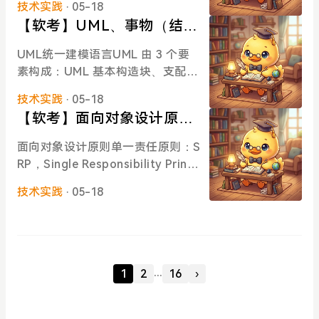
不同类的实例，被创建的实例通常
技术实践
· 05-18
件、构件图、部署图
类名、属性对于一个对象来说 他们
这段可以理解成从客户端（Clien
都具有共同的父类在简单工厂模式
【软考】UML、事物（结构
的行为应该都是一样的，所以方法
t）调用 public class AbstractFac
中，用于被创建实例的方法：静态
事物、行为事物、分组事
可以省略掉一般在属性中会把属性
tory{ public static void main(Str
UML统一建模语言UML 由 3 个要
方法 static因此 简单工厂模式 又被
物、注释事物）、关系（依
对应的值写出来张三王五作为学生
ing[] args){ Factroy factory1 = n
素构成：UML 基本构造块、支配这
称为：静态工厂方法 Static Factor
参加研讨会，李四作为助教参加研
赖、关联、聚集（聚合、组
ew Factory1(); //工厂 1 创建一个
些构造块如何放置在一起的规则和
y Method需要什么产品就传入产品
讨会用例图展现了一组用例、参与
技术实践
· 05-18
具体的产品 A ProductA productA
合）、泛化、实现）、单向
运用与整个语言的一些公共机制UM
对应的参数（需要产品 A，就传入
者以及他们之间的关系用例：椭圆
【软考】面向对象设计原
= factory1.createProductA(); pr
L 的词汇表包含 3 种构造块：事
关联、关联名、关联类、
产品 A 的参数），就会把产品 A 返
参与者：小人用例之间的扩展关系
oductA.info();
则、面向对象分析、面向对
物：对模型中最具有代表性的成分
回给你就可以获取所需要的产品对
UML 图（类图）
面向对象设计原则单一责任原则：S
<<extend>> 和 包含关系 <<includ
象设计、面向对象测试、面
的抽象关系：把事物结合在一起
象，不需要知道其实现过程角色：
RP，Single Responsibility Princi
e>>参与者和用例之间的关联关系
图：聚集了相关的事物事物结构事
向对象程序设计
工厂（核心）：负责实现创建所有
ple就一个类而言，应该仅有一个引
用例与用例，参与者与参与者之间
物、行为事物、分组事物、注释事
技术实践
· 05-18
产品的内部逻辑工厂类可以直接被
起它变化的原因。即，当需要修改
的泛化关系学生：一般，留学生：
物结构事物UML 模型的静态部分，
外界调用，创建所有对象：类名.静
某个类的时候，原因只有一个，让
特殊包含关系：用例和用例之间的
描述概念 或 物理元素。包括：类
态方法名抽象产品：工厂类所创建
一个类制作一种类型责任。开放 -
关系一个用例，包含 另一个用例虚
（Class）、接口（Interface）、
的所有对象的父类封装了产品对象
封闭原则：Open & Close Principl
线，小箭头，上面写 <<include>>
协作（Collaboration）、用例（U
的公共方法，所有的具体产品都是
e，OCP软件实体（类、模块、函
，箭头右边是被包含的用例，左边
...
1
2
16
›
se Case）、主动类（Active Clas
其子类对象具体产品：简单工厂模
数等）应该是可以扩展的，即是 开
是基本用例（包含用例）用例 A 包
s）、构件（Component）、制品
式的 创建目标所有被创建的对象都
放的；但是不可修改的，即是 封闭
含 用例 B：可以理解为，B 用例是
（Artifact）、节点（Node）行为
是某个具体类的实例，要实现抽象
的对 扩展开放，对 修改关闭里氏替