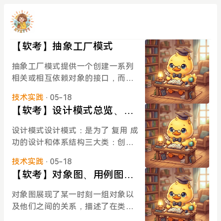
【软考】抽象工厂模式
抽象工厂模式提供一个创建一系列
相关或相互依赖对象的接口，而无
需指定他们具体的类结构：Clien
技术实践
· 05-18
t：客户端，具体使用抽象工厂的类
【软考】设计模式总览、简
与工厂方法模式的区别：产品不一
单工厂模式、工厂方法模式
样，现在有两类产品 A B，抽象工
设计模式设计模式：是为了 复用 成
厂定义了一个创建产品A、创建产
功的设计和体系结构三大类：创建
品B，工厂方法模式的升级版。工厂
型模式、结构型模式、行为型模式
2 可以创建产品 A 也可以创建产品
技术实践
· 05-18
创建型设计模式一个类创建模式，
B，创建出来的产品是 A2 和 B2工
【软考】对象图、用例图、
使用 继承 改变被实例化的类一个对
厂 1 也可以创建产品 A 也可以创建
包含关系、扩展关系、泛化
象创建模式，将 实例化 委托给 另
对象图展现了某一时刻一组对象以
产品 B，创建出来的产品是 A1 和 B
关系、交互图、序列图、通
一个对象简单工厂模式定义一个工
及他们之间的关系，描述了在类图
1多增加相关的产品接口，再去工厂
厂类，他可以根据参数的不同 返回
信图、状态图、活动、事
中所建立的实物的实例的静态快照
里面接口中增加一个方法//最上面