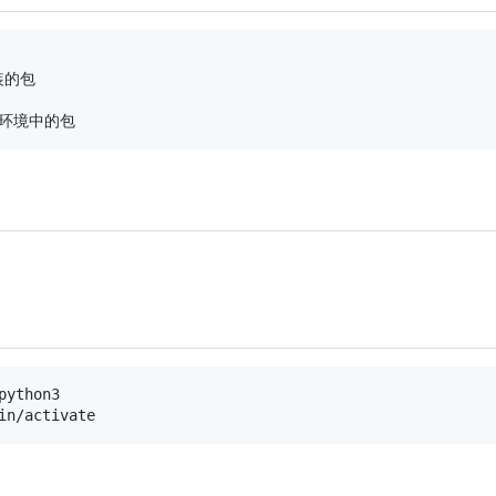
装的包

ython3
